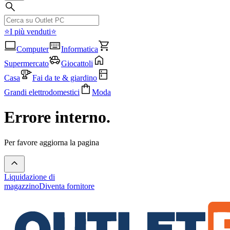
⭐I più venduti⭐
Computer
Informatica
Supermercato
Giocattoli
Casa
Fai da te & giardino
Grandi elettrodomestici
Moda
Errore interno.
Per favore aggiorna la pagina
Liquidazione di
magazzino
Diventa fornitore