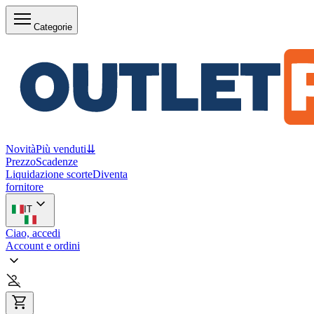
Categorie
Novità
Più venduti
⇊
Prezzo
Scadenze
Liquidazione scorte
Diventa
fornitore
IT
Ciao, accedi
Account e ordini