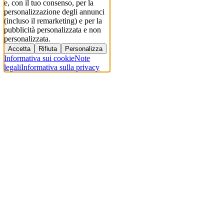
e, con il tuo consenso, per la
personalizzazione degli annunci
(incluso il remarketing) e per la
pubblicità personalizzata e non
personalizzata.
Accetta
Rifiuta
Personalizza
Informativa sui cookie
Note
legali
Informativa sulla privacy