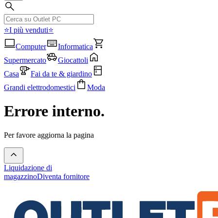
⭐I più venduti⭐
Computer
Informatica
Supermercato
Giocattoli
Casa
Fai da te & giardino
Grandi elettrodomestici
Moda
Errore interno.
Per favore aggiorna la pagina
Liquidazione di
magazzino
Diventa fornitore