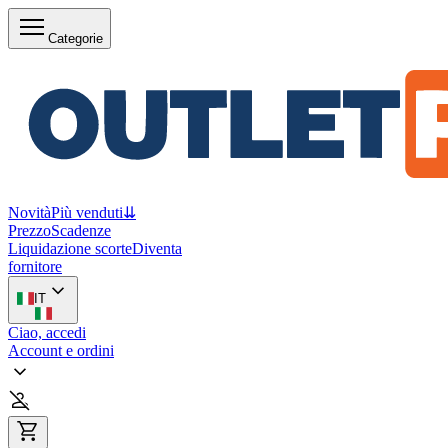
Categorie
Novità
Più venduti
⇊
Prezzo
Scadenze
Liquidazione scorte
Diventa
fornitore
IT
Ciao, accedi
Account e ordini