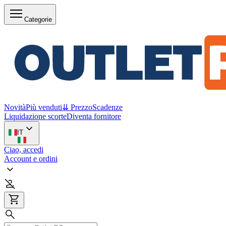
Categorie
Novità
Più venduti
⇊ Prezzo
Scadenze
Liquidazione scorte
Diventa fornitore
IT
Ciao, accedi
Account e ordini