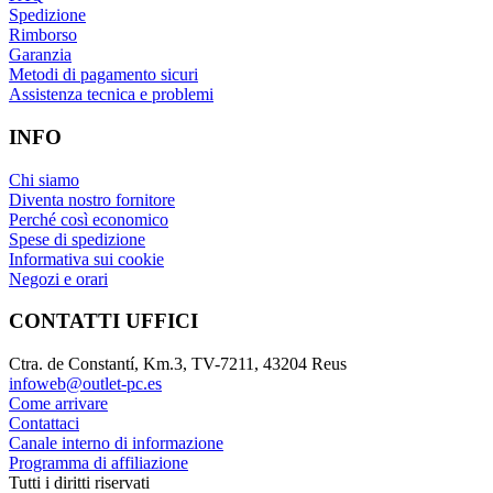
Spedizione
Rimborso
Garanzia
Metodi di pagamento sicuri
Assistenza tecnica e problemi
INFO
Chi siamo
Diventa nostro fornitore
Perché così economico
Spese di spedizione
Informativa sui cookie
Negozi e orari
CONTATTI UFFICI
Ctra. de Constantí, Km.3, TV-7211, 43204 Reus
infoweb@outlet-pc.es
Come arrivare
Contattaci
Canale interno di informazione
Programma di affiliazione
Tutti i diritti riservati