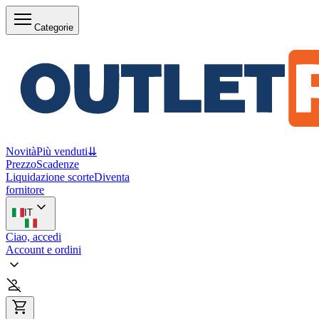
Categorie
Novità
Più venduti
⇊
Prezzo
Scadenze
Liquidazione scorte
Diventa
fornitore
IT
Ciao, accedi
Account e ordini