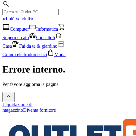
⭐I più venduti⭐
Computer
Informatica
Supermercato
Giocattoli
Casa
Fai da te & giardino
Grandi elettrodomestici
Moda
Errore interno.
Per favore aggiorna la pagina
Liquidazione di
magazzino
Diventa fornitore