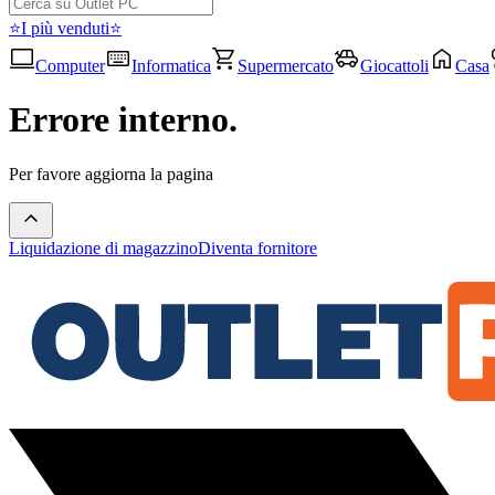
⭐I più venduti⭐
Computer
Informatica
Supermercato
Giocattoli
Casa
Errore interno.
Per favore aggiorna la pagina
Liquidazione di magazzino
Diventa fornitore