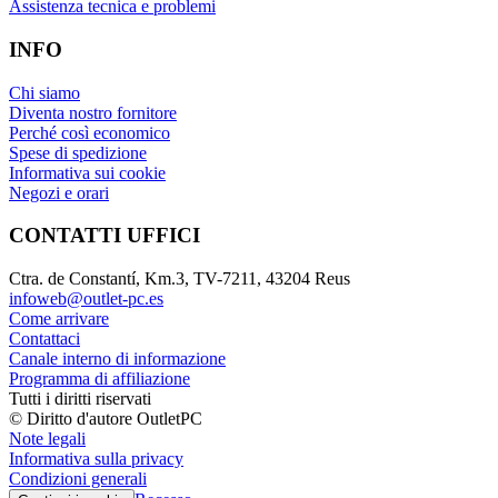
Assistenza tecnica e problemi
INFO
Chi siamo
Diventa nostro fornitore
Perché così economico
Spese di spedizione
Informativa sui cookie
Negozi e orari
CONTATTI UFFICI
Ctra. de Constantí, Km.3, TV-7211, 43204 Reus
infoweb@outlet-pc.es
Come arrivare
Contattaci
Canale interno di informazione
Programma di affiliazione
Tutti i diritti riservati
© Diritto d'autore OutletPC
Note legali
Informativa sulla privacy
Condizioni generali