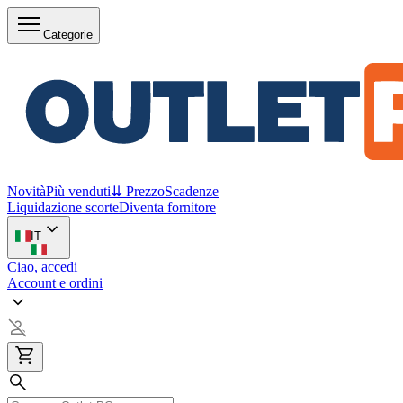
Categorie
Novità
Più venduti
⇊ Prezzo
Scadenze
Liquidazione scorte
Diventa fornitore
IT
Ciao, accedi
Account e ordini