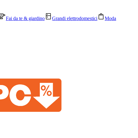
Fai da te & giardino
Grandi elettrodomestici
Moda