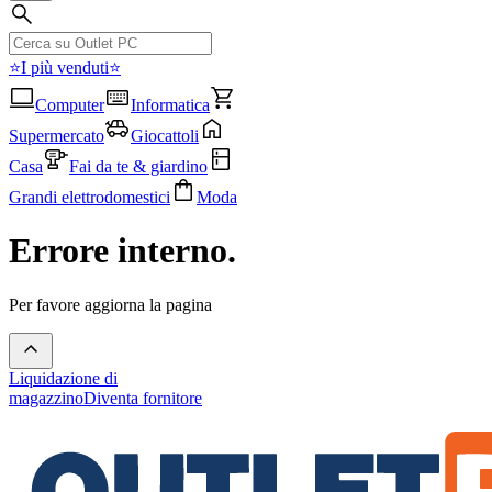
⭐I più venduti⭐
Computer
Informatica
Supermercato
Giocattoli
Casa
Fai da te & giardino
Grandi elettrodomestici
Moda
Errore interno.
Per favore aggiorna la pagina
Liquidazione di
magazzino
Diventa fornitore