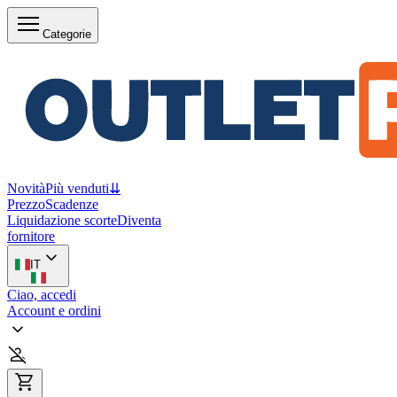
Categorie
Novità
Più venduti
⇊
Prezzo
Scadenze
Liquidazione scorte
Diventa
fornitore
IT
Ciao, accedi
Account e ordini