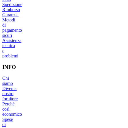
Spedizione
Rimborso
Garanzia
Metodi
di
pagamento
sicuri
Assistenza
tecnica
e
problemi
INFO
Chi
siamo
Diventa
nostro
fornitore
Perché
così
economico
Spese
di