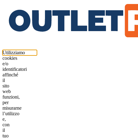
Utilizziamo
cookies
e/o
identificatori
affinché
il
sito
web
funzioni,
per
misurarne
l’utilizzo
e,
con
il
tuo