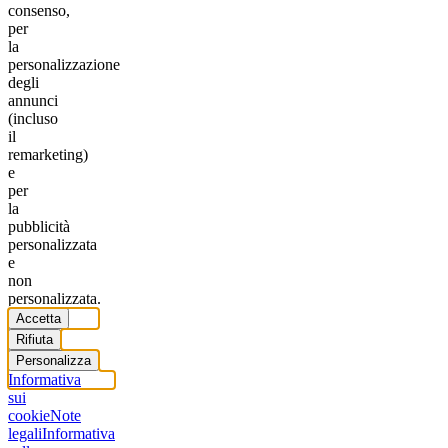
consenso,
per
la
personalizzazione
degli
annunci
(incluso
il
remarketing)
e
per
la
pubblicità
personalizzata
e
non
personalizzata.
Accetta
Rifiuta
Personalizza
Informativa
sui
cookie
Note
legali
Informativa