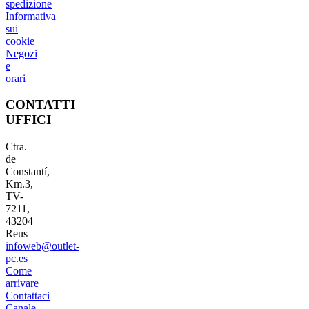
spedizione
Informativa
sui
cookie
Negozi
e
orari
CONTATTI
UFFICI
Ctra.
de
Constantí,
Km.3,
TV-
7211,
43204
Reus
infoweb@outlet-
pc.es
Come
arrivare
Contattaci
Canale