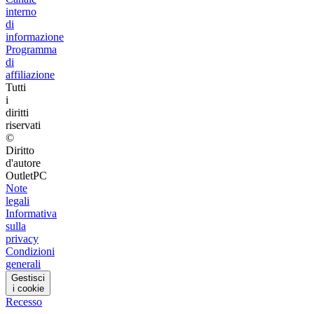
interno
di
informazione
Programma
di
affiliazione
Tutti
i
diritti
riservati
©
Diritto
d'autore
OutletPC
Note
legali
Informativa
sulla
privacy
Condizioni
generali
Gestisci
i cookie
Recesso