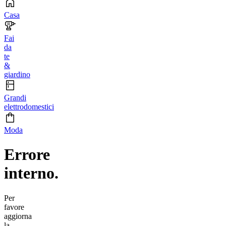
Casa
Fai
da
te
&
giardino
Grandi
elettrodomestici
Moda
Errore
interno.
Per
favore
aggiorna
la