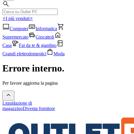
⭐I più venduti⭐
Computer
Informatica
Supermercato
Giocattoli
Casa
Fai da te & giardino
Grandi elettrodomestici
Moda
Errore interno.
Per favore aggiorna la pagina
Liquidazione di
magazzino
Diventa fornitore