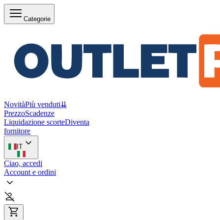
Categorie
Novità
Più venduti
⇊
Prezzo
Scadenze
Liquidazione scorte
Diventa
fornitore
IT
Ciao, accedi
Account e ordini