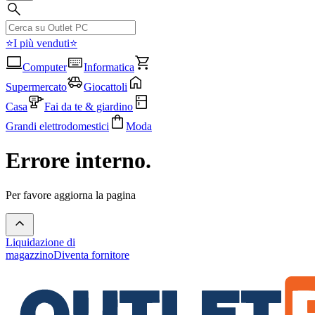
⭐I più venduti⭐
Computer
Informatica
Supermercato
Giocattoli
Casa
Fai da te & giardino
Grandi elettrodomestici
Moda
Errore interno.
Per favore aggiorna la pagina
Liquidazione di
magazzino
Diventa fornitore