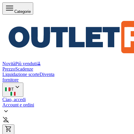
Categorie
Novità
Più venduti
⇊
Prezzo
Scadenze
Liquidazione scorte
Diventa
fornitore
IT
Ciao, accedi
Account e ordini