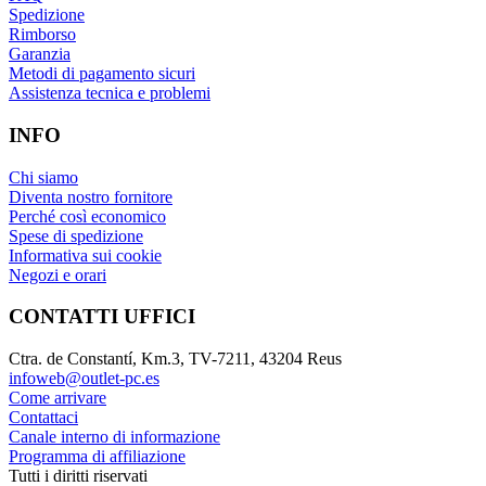
Spedizione
Rimborso
Garanzia
Metodi di pagamento sicuri
Assistenza tecnica e problemi
INFO
Chi siamo
Diventa nostro fornitore
Perché così economico
Spese di spedizione
Informativa sui cookie
Negozi e orari
CONTATTI UFFICI
Ctra. de Constantí, Km.3, TV-7211, 43204 Reus
infoweb@outlet-pc.es
Come arrivare
Contattaci
Canale interno di informazione
Programma di affiliazione
Tutti i diritti riservati