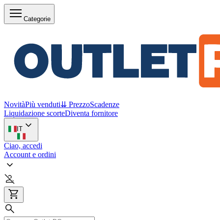
Categorie
Novità
Più venduti
⇊ Prezzo
Scadenze
Liquidazione scorte
Diventa fornitore
IT
Ciao, accedi
Account e ordini