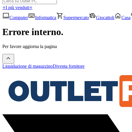
⭐I più venduti⭐
Computer
Informatica
Supermercato
Giocattoli
Casa
Errore interno.
Per favore aggiorna la pagina
Liquidazione di magazzino
Diventa fornitore