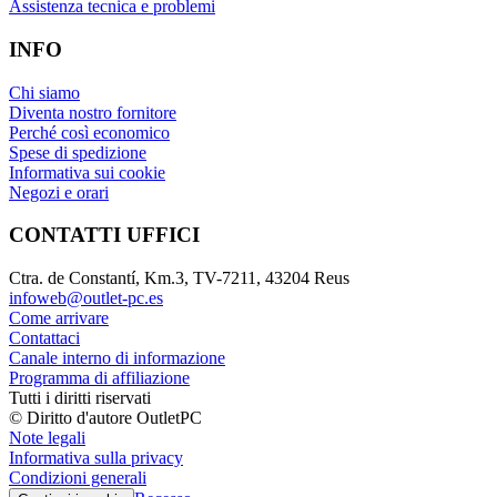
Assistenza tecnica e problemi
INFO
Chi siamo
Diventa nostro fornitore
Perché così economico
Spese di spedizione
Informativa sui cookie
Negozi e orari
CONTATTI UFFICI
Ctra. de Constantí, Km.3, TV-7211, 43204 Reus
infoweb@outlet-pc.es
Come arrivare
Contattaci
Canale interno di informazione
Programma di affiliazione
Tutti i diritti riservati
© Diritto d'autore OutletPC
Note legali
Informativa sulla privacy
Condizioni generali