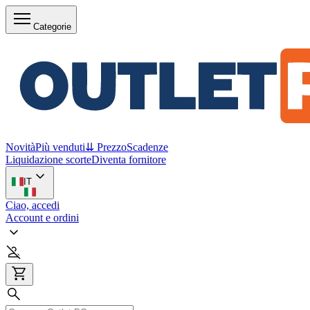
Categorie
Novità
Più venduti
⇊ Prezzo
Scadenze
Liquidazione scorte
Diventa fornitore
IT
Ciao, accedi
Account e ordini