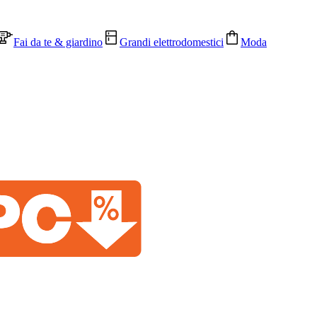
Fai da te & giardino
Grandi elettrodomestici
Moda