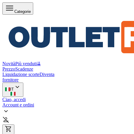
Categorie
Novità
Più venduti
⇊
Prezzo
Scadenze
Liquidazione scorte
Diventa
fornitore
IT
Ciao, accedi
Account e ordini