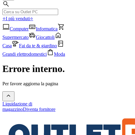
⭐I più venduti⭐
Computer
Informatica
Supermercato
Giocattoli
Casa
Fai da te & giardino
Grandi elettrodomestici
Moda
Errore interno.
Per favore aggiorna la pagina
Liquidazione di
magazzino
Diventa fornitore