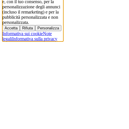
e, con il tuo consenso, per la
personalizzazione degli annunci
(incluso il remarketing) e per la
pubblicità personalizzata e non
personalizzata.
Accetta
Rifiuta
Personalizza
Informativa sui cookie
Note
legali
Informativa sulla privacy