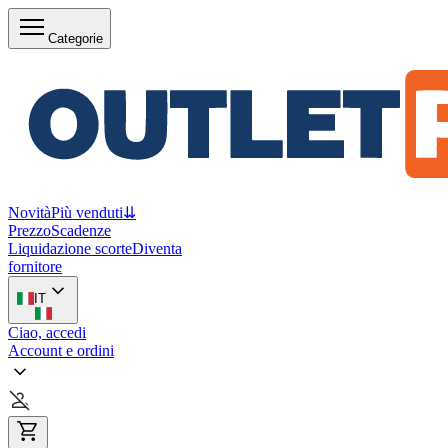
Categorie
Novità
Più venduti
⇊
Prezzo
Scadenze
Liquidazione scorte
Diventa
fornitore
IT
Ciao, accedi
Account e ordini