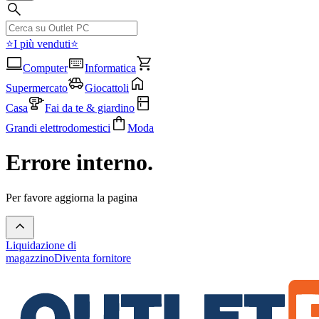
⭐I più venduti⭐
Computer
Informatica
Supermercato
Giocattoli
Casa
Fai da te & giardino
Grandi elettrodomestici
Moda
Errore interno.
Per favore aggiorna la pagina
Liquidazione di
magazzino
Diventa fornitore