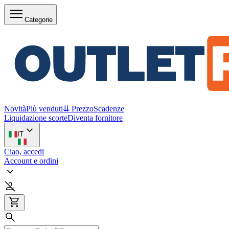
Categorie
Novità
Più venduti
⇊ Prezzo
Scadenze
Liquidazione scorte
Diventa fornitore
IT
Ciao, accedi
Account e ordini