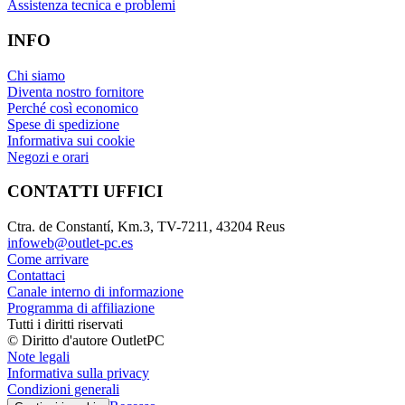
Assistenza tecnica e problemi
INFO
Chi siamo
Diventa nostro fornitore
Perché così economico
Spese di spedizione
Informativa sui cookie
Negozi e orari
CONTATTI UFFICI
Ctra. de Constantí, Km.3, TV-7211, 43204 Reus
infoweb@outlet-pc.es
Come arrivare
Contattaci
Canale interno di informazione
Programma di affiliazione
Tutti i diritti riservati
© Diritto d'autore OutletPC
Note legali
Informativa sulla privacy
Condizioni generali