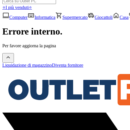
⭐I più venduti⭐
Computer
Informatica
Supermercato
Giocattoli
Casa
Errore interno.
Per favore aggiorna la pagina
Liquidazione di magazzino
Diventa fornitore