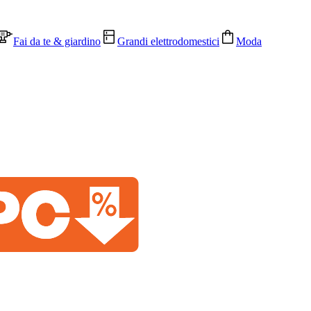
Fai da te & giardino
Grandi elettrodomestici
Moda