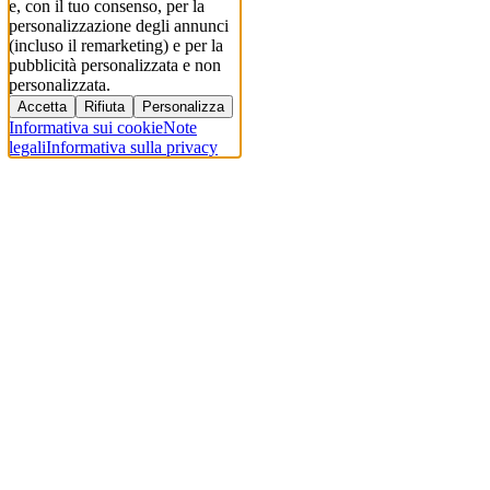
e, con il tuo consenso, per la
personalizzazione degli annunci
(incluso il remarketing) e per la
pubblicità personalizzata e non
personalizzata.
Accetta
Rifiuta
Personalizza
Informativa sui cookie
Note
legali
Informativa sulla privacy