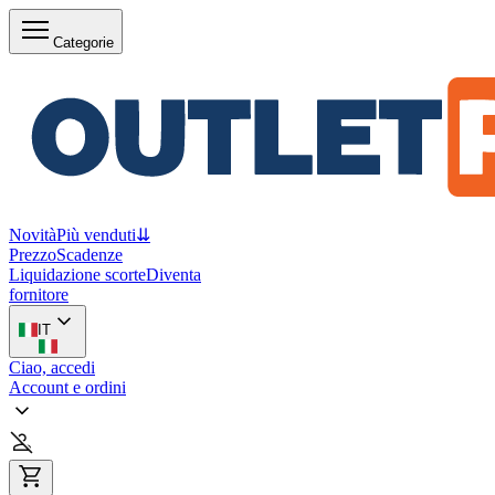
Categorie
Novità
Più venduti
⇊
Prezzo
Scadenze
Liquidazione scorte
Diventa
fornitore
IT
Ciao, accedi
Account e ordini