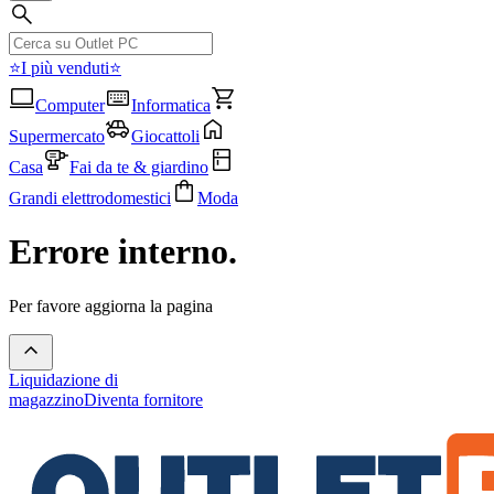
⭐I più venduti⭐
Computer
Informatica
Supermercato
Giocattoli
Casa
Fai da te & giardino
Grandi elettrodomestici
Moda
Errore interno.
Per favore aggiorna la pagina
Liquidazione di
magazzino
Diventa fornitore