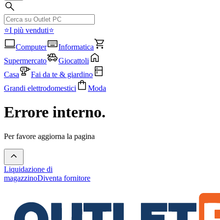
⭐I più venduti⭐
Computer
Informatica
Supermercato
Giocattoli
Casa
Fai da te & giardino
Grandi elettrodomestici
Moda
Errore interno.
Per favore aggiorna la pagina
Liquidazione di
magazzino
Diventa fornitore