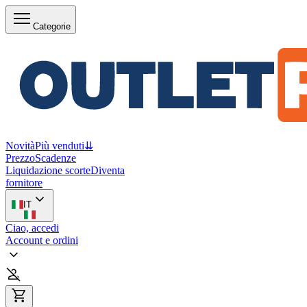
Categorie
Novità
Più venduti
⇊
Prezzo
Scadenze
Liquidazione scorte
Diventa
fornitore
IT
Ciao, accedi
Account e ordini