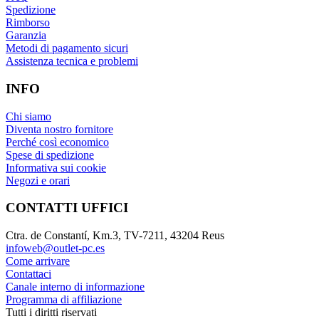
Spedizione
Rimborso
Garanzia
Metodi di pagamento sicuri
Assistenza tecnica e problemi
INFO
Chi siamo
Diventa nostro fornitore
Perché così economico
Spese di spedizione
Informativa sui cookie
Negozi e orari
CONTATTI UFFICI
Ctra. de Constantí, Km.3, TV-7211, 43204 Reus
infoweb@outlet-pc.es
Come arrivare
Contattaci
Canale interno di informazione
Programma di affiliazione
Tutti i diritti riservati