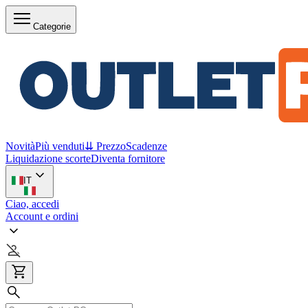
Categorie
Novità
Più venduti
⇊ Prezzo
Scadenze
Liquidazione scorte
Diventa fornitore
IT
Ciao, accedi
Account e ordini