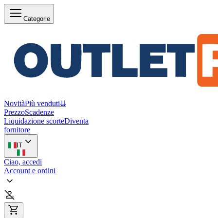
Categorie
Novità
Più venduti
⇊
Prezzo
Scadenze
Liquidazione scorte
Diventa
fornitore
IT
Ciao, accedi
Account e ordini