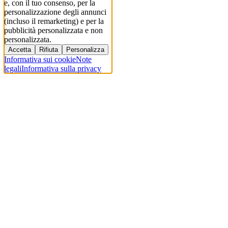
e, con il tuo consenso, per la
personalizzazione degli annunci
(incluso il remarketing) e per la
pubblicità personalizzata e non
personalizzata.
Accetta
Rifiuta
Personalizza
Informativa sui cookie
Note
legali
Informativa sulla privacy