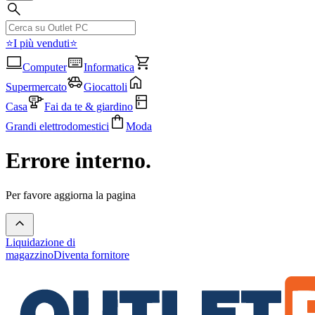
⭐I più venduti⭐
Computer
Informatica
Supermercato
Giocattoli
Casa
Fai da te & giardino
Grandi elettrodomestici
Moda
Errore interno.
Per favore aggiorna la pagina
Liquidazione di
magazzino
Diventa fornitore