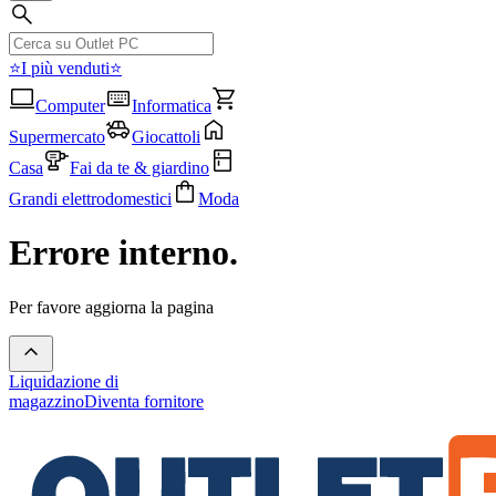
⭐I più venduti⭐
Computer
Informatica
Supermercato
Giocattoli
Casa
Fai da te & giardino
Grandi elettrodomestici
Moda
Errore interno.
Per favore aggiorna la pagina
Liquidazione di
magazzino
Diventa fornitore