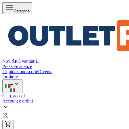
Categorie
Novità
Più venduti
⇊
Prezzo
Scadenze
Liquidazione scorte
Diventa
fornitore
IT
Ciao, accedi
Account e ordini