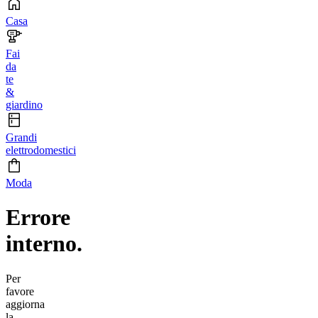
Casa
Fai
da
te
&
giardino
Grandi
elettrodomestici
Moda
Errore
interno.
Per
favore
aggiorna
la