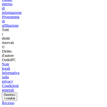
interno
di
informazione
Programma
di
affiliazione
Tutti
i
diritti
riservati
©
Diritto
d'autore
OutletPC
Note
legali
Informativa
sulla
privacy
Condizioni
generali
Gestisci
i cookie
Recesso