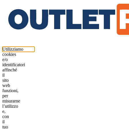
Utilizziamo
cookies
e/o
identificatori
affinché
il
sito
web
funzioni,
per
misurarne
l’utilizzo
e,
con
il
tuo