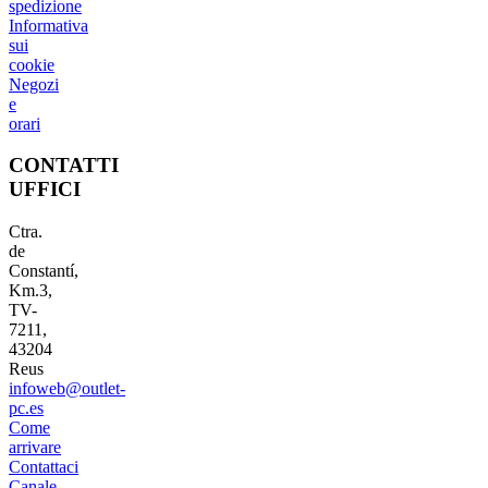
spedizione
Informativa
sui
cookie
Negozi
e
orari
CONTATTI
UFFICI
Ctra.
de
Constantí,
Km.3,
TV-
7211,
43204
Reus
infoweb@outlet-
pc.es
Come
arrivare
Contattaci
Canale