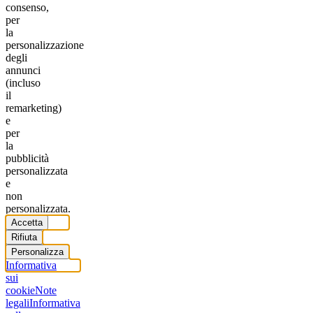
consenso,
per
la
personalizzazione
degli
annunci
(incluso
il
remarketing)
e
per
la
pubblicità
personalizzata
e
non
personalizzata.
Accetta
Rifiuta
Personalizza
Informativa
sui
cookie
Note
legali
Informativa