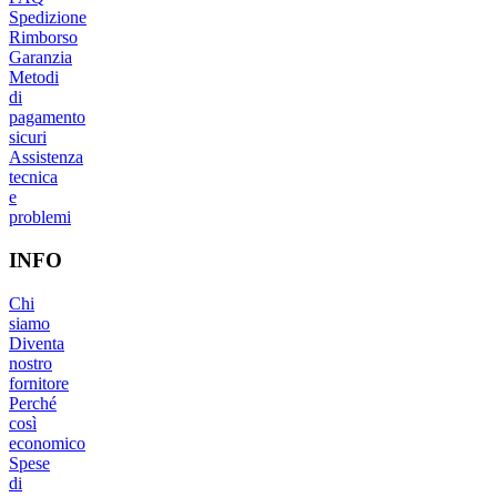
Spedizione
Rimborso
Garanzia
Metodi
di
pagamento
sicuri
Assistenza
tecnica
e
problemi
INFO
Chi
siamo
Diventa
nostro
fornitore
Perché
così
economico
Spese
di