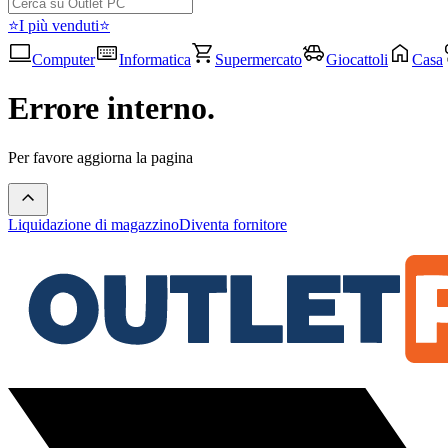
⭐I più venduti⭐
Computer
Informatica
Supermercato
Giocattoli
Casa
Errore interno.
Per favore aggiorna la pagina
Liquidazione di magazzino
Diventa fornitore