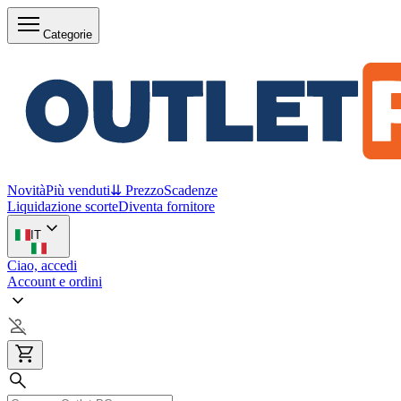
Categorie
Novità
Più venduti
⇊ Prezzo
Scadenze
Liquidazione scorte
Diventa fornitore
IT
Ciao, accedi
Account e ordini