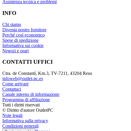
Assistenza tecnica e problemi
INFO
Chi siamo
Diventa nostro fornitore
Perché così economico
Spese di spedizione
Informativa sui cookie
Negozi e orari
CONTATTI UFFICI
Ctra. de Constantí, Km.3, TV-7211, 43204 Reus
infoweb@outlet-pc.es
Come arrivare
Contattaci
Canale interno di informazione
Programma di affiliazione
Tutti i diritti riservati
© Diritto d'autore OutletPC
Note legali
Informativa sulla privacy
Condizioni generali