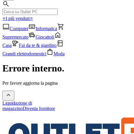
⭐I più venduti⭐
Computer
Informatica
Supermercato
Giocattoli
Casa
Fai da te & giardino
Grandi elettrodomestici
Moda
Errore interno.
Per favore aggiorna la pagina
Liquidazione di
magazzino
Diventa fornitore