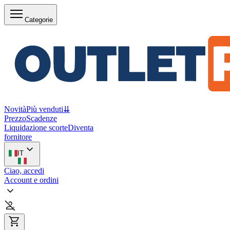
Categorie
Novità
Più venduti
⇊
Prezzo
Scadenze
Liquidazione scorte
Diventa
fornitore
IT
Ciao, accedi
Account e ordini