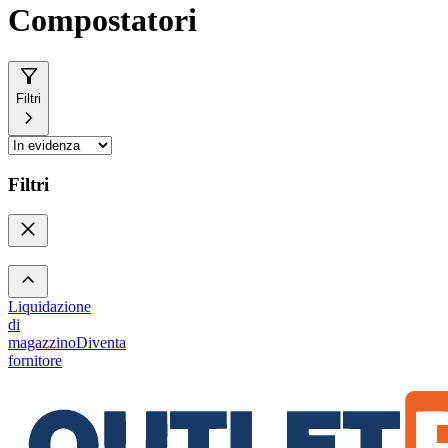
Compostatori
Filtri
Filtri
Liquidazione
di
magazzino
Diventa
fornitore