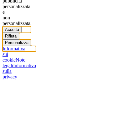
pubblicità
personalizzata
e
non
personalizzata.
Accetta
Rifiuta
Personalizza
Informativa
sui
cookie
Note
legali
Informativa
sulla
privacy