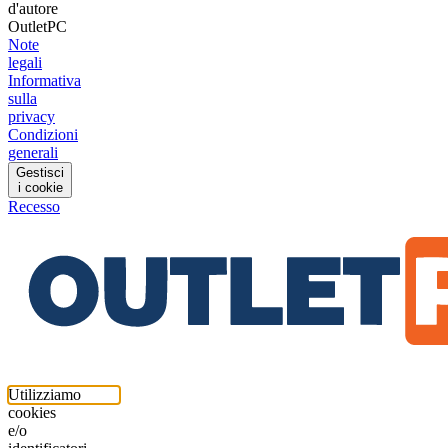
d'autore
OutletPC
Note
legali
Informativa
sulla
privacy
Condizioni
generali
Gestisci
i cookie
Recesso
Utilizziamo
cookies
e/o