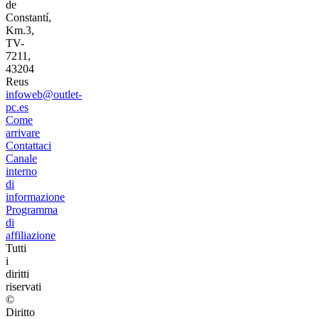
de
Constantí,
Km.3,
TV-
7211,
43204
Reus
infoweb@outlet-
pc.es
Come
arrivare
Contattaci
Canale
interno
di
informazione
Programma
di
affiliazione
Tutti
i
diritti
riservati
©
Diritto