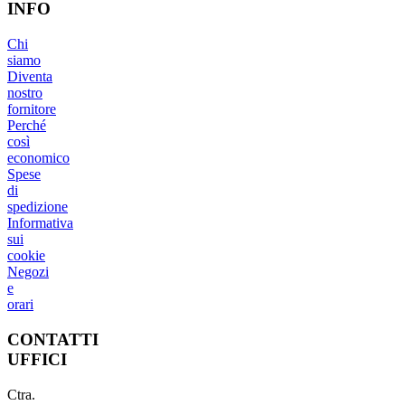
INFO
Chi
siamo
Diventa
nostro
fornitore
Perché
così
economico
Spese
di
spedizione
Informativa
sui
cookie
Negozi
e
orari
CONTATTI
UFFICI
Ctra.