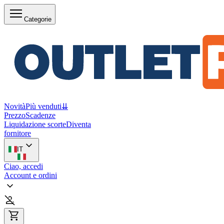
Categorie
Novità
Più venduti
⇊
Prezzo
Scadenze
Liquidazione scorte
Diventa
fornitore
IT
Ciao, accedi
Account e ordini