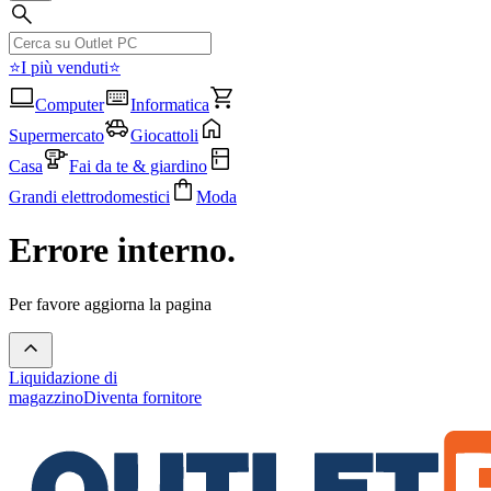
⭐I più venduti⭐
Computer
Informatica
Supermercato
Giocattoli
Casa
Fai da te & giardino
Grandi elettrodomestici
Moda
Errore interno.
Per favore aggiorna la pagina
Liquidazione di
magazzino
Diventa fornitore