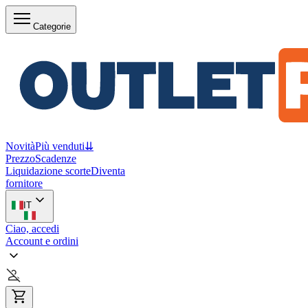
Categorie
Novità
Più venduti
⇊
Prezzo
Scadenze
Liquidazione scorte
Diventa
fornitore
IT
Ciao, accedi
Account e ordini