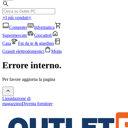
⭐I più venduti⭐
Computer
Informatica
Supermercato
Giocattoli
Casa
Fai da te & giardino
Grandi elettrodomestici
Moda
Errore interno.
Per favore aggiorna la pagina
Liquidazione di
magazzino
Diventa fornitore