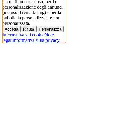
e, con il tuo consenso, per la
personalizzazione degli annunci
(incluso il remarketing) e per la
pubblicità personalizzata e non
personalizzata.
Accetta
Rifiuta
Personalizza
Informativa sui cookie
Note
legali
Informativa sulla privacy