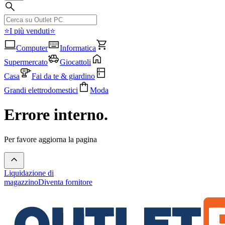
⭐I più venduti⭐
Computer
Informatica
Supermercato
Giocattoli
Casa
Fai da te & giardino
Grandi elettrodomestici
Moda
Errore interno.
Per favore aggiorna la pagina
Liquidazione di
magazzino
Diventa fornitore