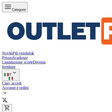
Categorie
Novità
Più venduti
⇊
Prezzo
Scadenze
Liquidazione scorte
Diventa
fornitore
IT
Ciao, accedi
Account e ordini