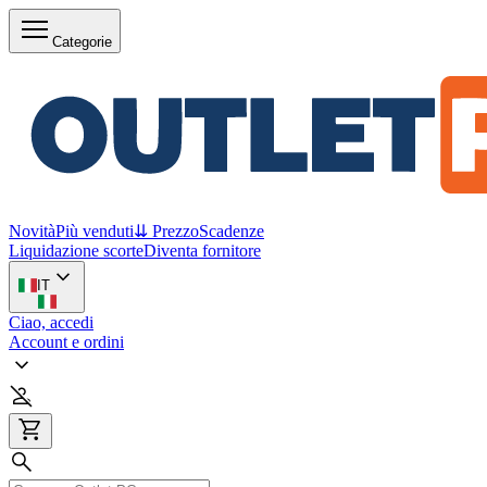
Categorie
Novità
Più venduti
⇊ Prezzo
Scadenze
Liquidazione scorte
Diventa fornitore
IT
Ciao, accedi
Account e ordini