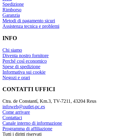
Spedizione
Rimborso
Garanzia
Metodi di pagamento sicuri
Assistenza tecnica e problemi
INFO
Chi siamo
Diventa nostro fornitore
Perché così economico
Spese di spedizione
Informativa sui cookie
Negozi e orari
CONTATTI UFFICI
Ctra. de Constantí, Km.3, TV-7211, 43204 Reus
infoweb@outlet-pc.es
Come arrivare
Contattaci
Canale interno di informazione
Programma di affiliazione
Tutti i diritti riservati