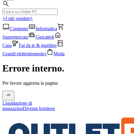
⭐I più venduti⭐
Computer
Informatica
Supermercato
Giocattoli
Casa
Fai da te & giardino
Grandi elettrodomestici
Moda
Errore interno.
Per favore aggiorna la pagina
Liquidazione di
magazzino
Diventa fornitore