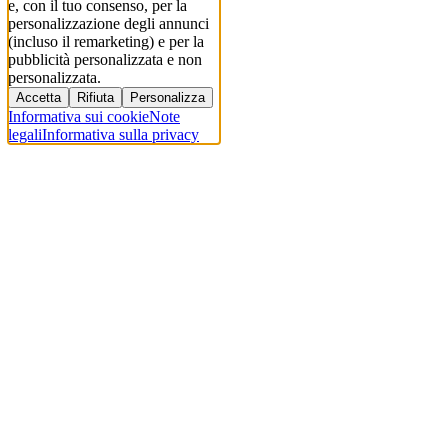
e, con il tuo consenso, per la
personalizzazione degli annunci
(incluso il remarketing) e per la
pubblicità personalizzata e non
personalizzata.
Accetta
Rifiuta
Personalizza
Informativa sui cookie
Note
legali
Informativa sulla privacy