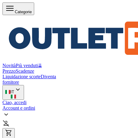
Categorie
Novità
Più venduti
⇊
Prezzo
Scadenze
Liquidazione scorte
Diventa
fornitore
IT
Ciao, accedi
Account e ordini