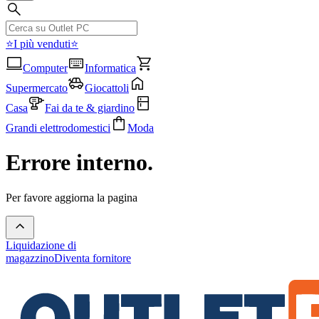
⭐I più venduti⭐
Computer
Informatica
Supermercato
Giocattoli
Casa
Fai da te & giardino
Grandi elettrodomestici
Moda
Errore interno.
Per favore aggiorna la pagina
Liquidazione di
magazzino
Diventa fornitore