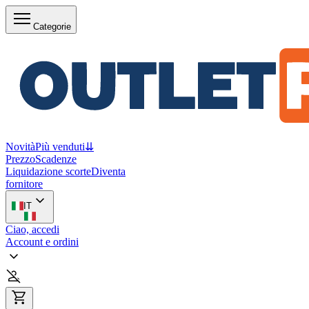
Categorie
Novità
Più venduti
⇊
Prezzo
Scadenze
Liquidazione scorte
Diventa
fornitore
IT
Ciao, accedi
Account e ordini