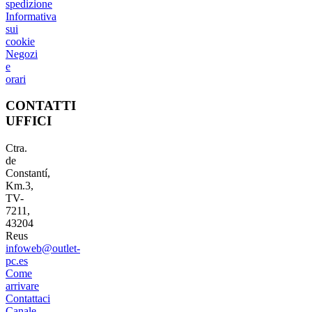
spedizione
Informativa
sui
cookie
Negozi
e
orari
CONTATTI
UFFICI
Ctra.
de
Constantí,
Km.3,
TV-
7211,
43204
Reus
infoweb@outlet-
pc.es
Come
arrivare
Contattaci
Canale