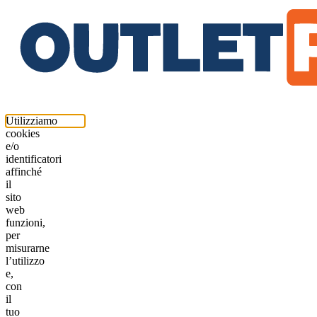
Utilizziamo
cookies
e/o
identificatori
affinché
il
sito
web
funzioni,
per
misurarne
l’utilizzo
e,
con
il
tuo