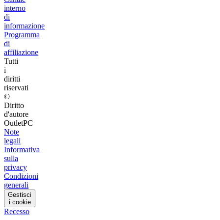
interno
di
informazione
Programma
di
affiliazione
Tutti
i
diritti
riservati
©
Diritto
d'autore
OutletPC
Note
legali
Informativa
sulla
privacy
Condizioni
generali
Gestisci
i cookie
Recesso