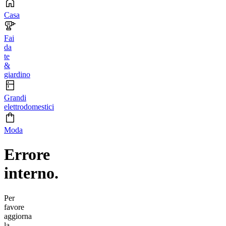
Casa
Fai
da
te
&
giardino
Grandi
elettrodomestici
Moda
Errore
interno.
Per
favore
aggiorna
la