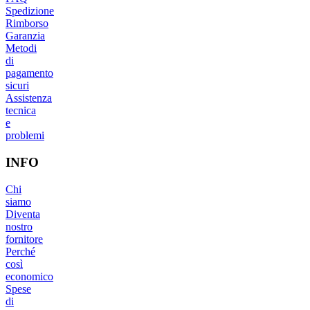
Spedizione
Rimborso
Garanzia
Metodi
di
pagamento
sicuri
Assistenza
tecnica
e
problemi
INFO
Chi
siamo
Diventa
nostro
fornitore
Perché
così
economico
Spese
di