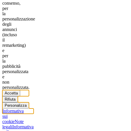
consenso,
per
la
personalizzazione
degli
annunci
(incluso
il
remarketing)
e
per
la
pubblicità
personalizzata
e
non
personalizzata.
Accetta
Rifiuta
Personalizza
Informativa
sui
cookie
Note
legali
Informativa