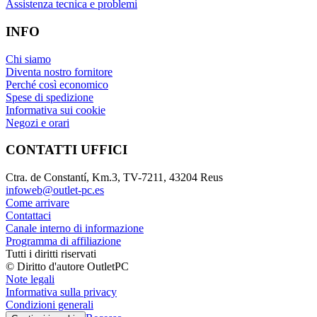
Assistenza tecnica e problemi
INFO
Chi siamo
Diventa nostro fornitore
Perché così economico
Spese di spedizione
Informativa sui cookie
Negozi e orari
CONTATTI UFFICI
Ctra. de Constantí, Km.3, TV-7211, 43204 Reus
infoweb@outlet-pc.es
Come arrivare
Contattaci
Canale interno di informazione
Programma di affiliazione
Tutti i diritti riservati
© Diritto d'autore OutletPC
Note legali
Informativa sulla privacy
Condizioni generali