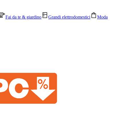
Fai da te & giardino
Grandi elettrodomestici
Moda