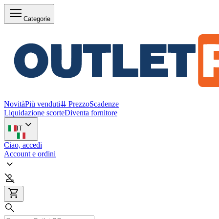
Categorie
Novità
Più venduti
⇊ Prezzo
Scadenze
Liquidazione scorte
Diventa fornitore
IT
Ciao, accedi
Account e ordini