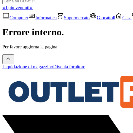
⭐I più venduti⭐
Computer
Informatica
Supermercato
Giocattoli
Casa
Errore interno.
Per favore aggiorna la pagina
Liquidazione di magazzino
Diventa fornitore