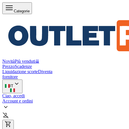
Categorie
Novità
Più venduti
⇊
Prezzo
Scadenze
Liquidazione scorte
Diventa
fornitore
IT
Ciao, accedi
Account e ordini