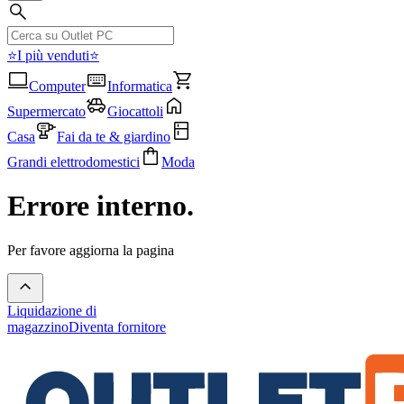
⭐I più venduti⭐
Computer
Informatica
Supermercato
Giocattoli
Casa
Fai da te & giardino
Grandi elettrodomestici
Moda
Errore interno.
Per favore aggiorna la pagina
Liquidazione di
magazzino
Diventa fornitore