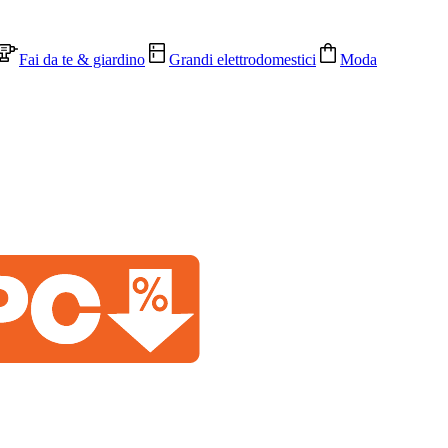
Fai da te & giardino
Grandi elettrodomestici
Moda