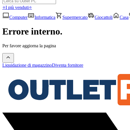
⭐I più venduti⭐
Computer
Informatica
Supermercato
Giocattoli
Casa
Errore interno.
Per favore aggiorna la pagina
Liquidazione di magazzino
Diventa fornitore