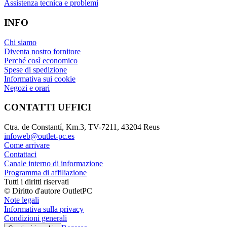
Assistenza tecnica e problemi
INFO
Chi siamo
Diventa nostro fornitore
Perché così economico
Spese di spedizione
Informativa sui cookie
Negozi e orari
CONTATTI UFFICI
Ctra. de Constantí, Km.3, TV-7211, 43204 Reus
infoweb@outlet-pc.es
Come arrivare
Contattaci
Canale interno di informazione
Programma di affiliazione
Tutti i diritti riservati
© Diritto d'autore OutletPC
Note legali
Informativa sulla privacy
Condizioni generali