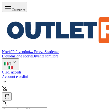
Categorie
Novità
Più venduti
⇊ Prezzo
Scadenze
Liquidazione scorte
Diventa fornitore
IT
Ciao, accedi
Account e ordini