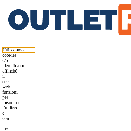
Utilizziamo
cookies
e/o
identificatori
affinché
il
sito
web
funzioni,
per
misurarne
l’utilizzo
e,
con
il
tuo