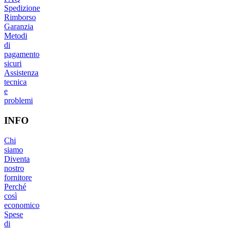
Spedizione
Rimborso
Garanzia
Metodi
di
pagamento
sicuri
Assistenza
tecnica
e
problemi
INFO
Chi
siamo
Diventa
nostro
fornitore
Perché
così
economico
Spese
di