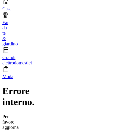
Casa
Fai
da
te
&
giardino
Grandi
elettrodomestici
Moda
Errore
interno.
Per
favore
aggiorna
la