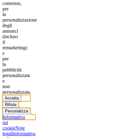
consenso,
per
la
personalizzazione
degli
annunci
(incluso
il
remarketing)
e
per
la
pubblicità
personalizzata
e
non
personalizzata.
Accetta
Rifiuta
Personalizza
Informativa
sui
cookie
Note
legali
Informativa