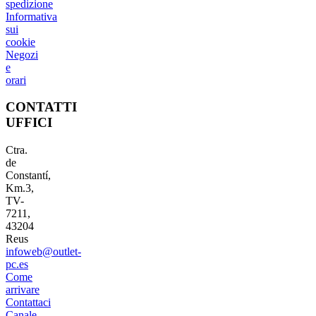
spedizione
Informativa
sui
cookie
Negozi
e
orari
CONTATTI
UFFICI
Ctra.
de
Constantí,
Km.3,
TV-
7211,
43204
Reus
infoweb@outlet-
pc.es
Come
arrivare
Contattaci
Canale