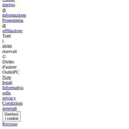
interno
di
informazione
Programma
di
affiliazione
Tutti
i
diritti
riservati
©
Diritto
d'autore
OutletPC
Note
legali
Informativa
sulla
privacy
Condizioni
generali
Gestisci
i cookie
Recesso