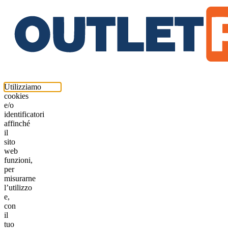
Utilizziamo
cookies
e/o
identificatori
affinché
il
sito
web
funzioni,
per
misurarne
l’utilizzo
e,
con
il
tuo