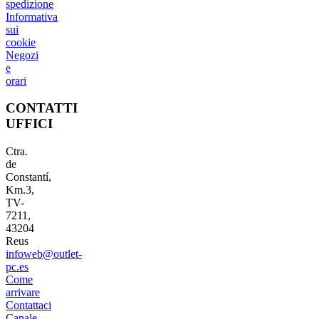
spedizione
Informativa
sui
cookie
Negozi
e
orari
CONTATTI
UFFICI
Ctra.
de
Constantí,
Km.3,
TV-
7211,
43204
Reus
infoweb@outlet-
pc.es
Come
arrivare
Contattaci
Canale