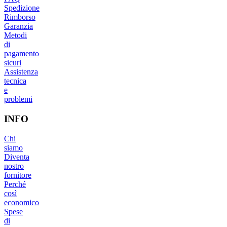
Spedizione
Rimborso
Garanzia
Metodi
di
pagamento
sicuri
Assistenza
tecnica
e
problemi
INFO
Chi
siamo
Diventa
nostro
fornitore
Perché
così
economico
Spese
di