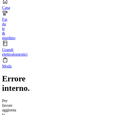
Casa
Fai
da
te
&
giardino
Grandi
elettrodomestici
Moda
Errore
interno.
Per
favore
aggiorna
la