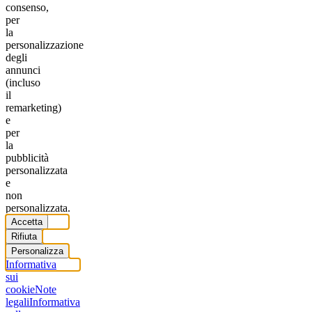
consenso,
per
la
personalizzazione
degli
annunci
(incluso
il
remarketing)
e
per
la
pubblicità
personalizzata
e
non
personalizzata.
Accetta
Rifiuta
Personalizza
Informativa
sui
cookie
Note
legali
Informativa