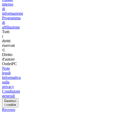
interno
di
informazione
Programma
di
affiliazione
Tutti
i
diritti
riservati
©
Diritto
d'autore
OutletPC
Note
legali
Informativa
sulla
privacy
Condizioni
generali
Gestisci
i cookie
Recesso