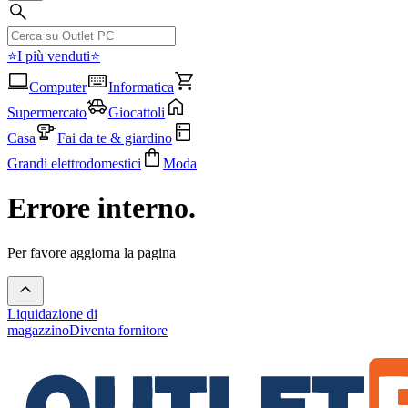
⭐I più venduti⭐
Computer
Informatica
Supermercato
Giocattoli
Casa
Fai da te & giardino
Grandi elettrodomestici
Moda
Errore interno.
Per favore aggiorna la pagina
Liquidazione di
magazzino
Diventa fornitore