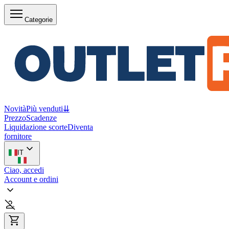
Categorie
Novità
Più venduti
⇊
Prezzo
Scadenze
Liquidazione scorte
Diventa
fornitore
IT
Ciao, accedi
Account e ordini