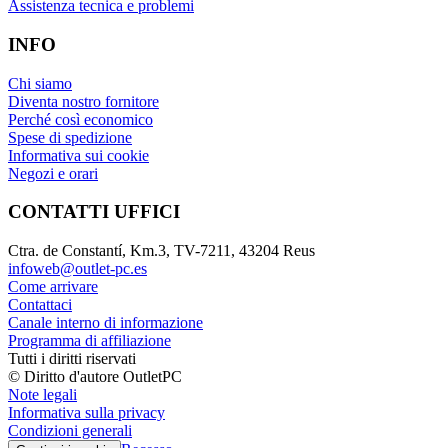
Assistenza tecnica e problemi
INFO
Chi siamo
Diventa nostro fornitore
Perché così economico
Spese di spedizione
Informativa sui cookie
Negozi e orari
CONTATTI UFFICI
Ctra. de Constantí, Km.3, TV-7211, 43204 Reus
infoweb@outlet-pc.es
Come arrivare
Contattaci
Canale interno di informazione
Programma di affiliazione
Tutti i diritti riservati
© Diritto d'autore OutletPC
Note legali
Informativa sulla privacy
Condizioni generali