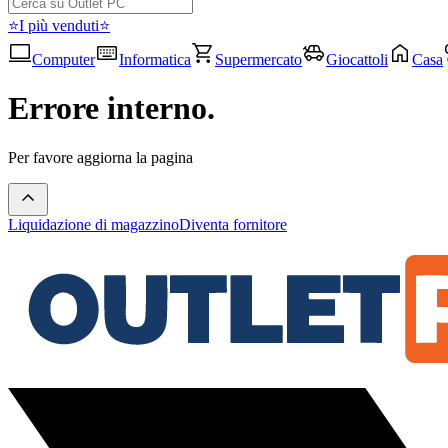
⭐I più venduti⭐
Computer
Informatica
Supermercato
Giocattoli
Casa
Errore interno.
Per favore aggiorna la pagina
Liquidazione di magazzino
Diventa fornitore