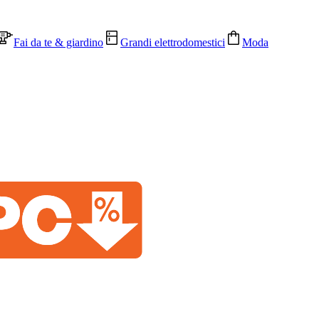
Fai da te & giardino
Grandi elettrodomestici
Moda