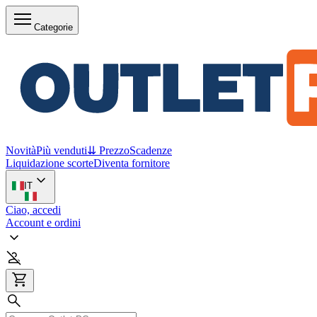
Categorie
Novità
Più venduti
⇊ Prezzo
Scadenze
Liquidazione scorte
Diventa fornitore
IT
Ciao, accedi
Account e ordini