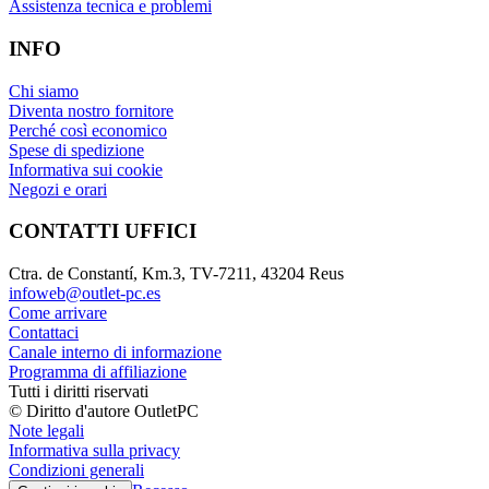
Assistenza tecnica e problemi
INFO
Chi siamo
Diventa nostro fornitore
Perché così economico
Spese di spedizione
Informativa sui cookie
Negozi e orari
CONTATTI UFFICI
Ctra. de Constantí, Km.3, TV-7211, 43204 Reus
infoweb@outlet-pc.es
Come arrivare
Contattaci
Canale interno di informazione
Programma di affiliazione
Tutti i diritti riservati
© Diritto d'autore OutletPC
Note legali
Informativa sulla privacy
Condizioni generali