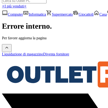
⭐I più venduti⭐
Computer
Informatica
Supermercato
Giocattoli
Casa
Errore interno.
Per favore aggiorna la pagina
Liquidazione di magazzino
Diventa fornitore