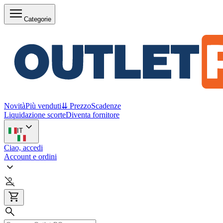
Categorie
Novità
Più venduti
⇊ Prezzo
Scadenze
Liquidazione scorte
Diventa fornitore
IT
Ciao, accedi
Account e ordini