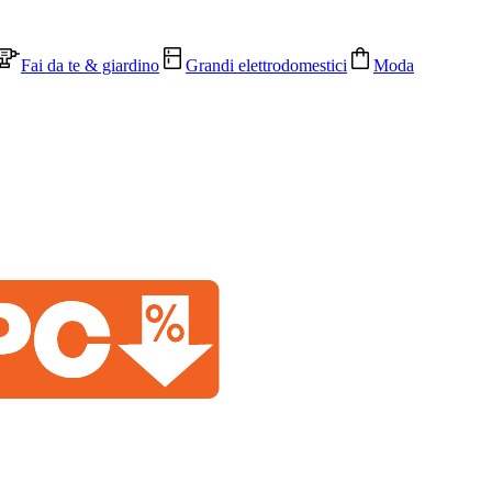
Fai da te & giardino
Grandi elettrodomestici
Moda