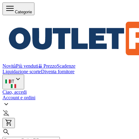
Categorie
Novità
Più venduti
⇊ Prezzo
Scadenze
Liquidazione scorte
Diventa fornitore
IT
Ciao, accedi
Account e ordini