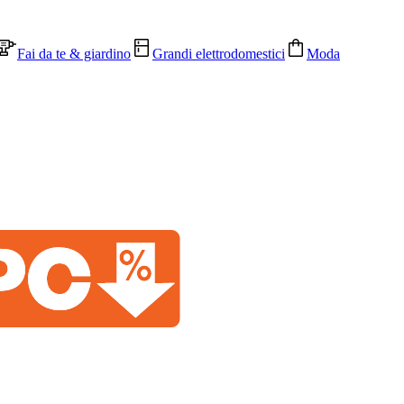
Fai da te & giardino
Grandi elettrodomestici
Moda