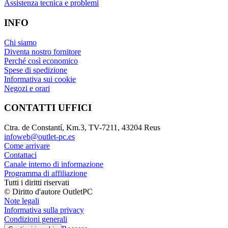
Assistenza tecnica e problemi
INFO
Chi siamo
Diventa nostro fornitore
Perché così economico
Spese di spedizione
Informativa sui cookie
Negozi e orari
CONTATTI UFFICI
Ctra. de Constantí, Km.3, TV-7211, 43204 Reus
infoweb@outlet-pc.es
Come arrivare
Contattaci
Canale interno di informazione
Programma di affiliazione
Tutti i diritti riservati
© Diritto d'autore OutletPC
Note legali
Informativa sulla privacy
Condizioni generali