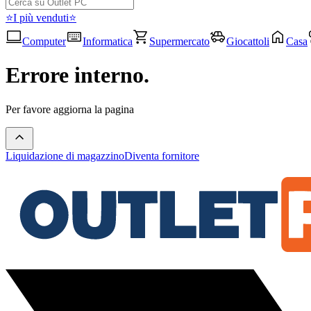
⭐I più venduti⭐
Computer
Informatica
Supermercato
Giocattoli
Casa
Errore interno.
Per favore aggiorna la pagina
Liquidazione di magazzino
Diventa fornitore