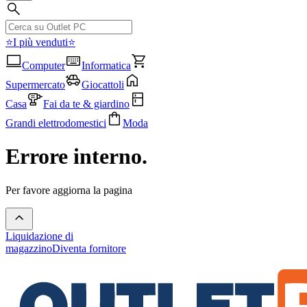
⭐I più venduti⭐
Computer
Informatica
Supermercato
Giocattoli
Casa
Fai da te & giardino
Grandi elettrodomestici
Moda
Errore interno.
Per favore aggiorna la pagina
Liquidazione di
magazzino
Diventa fornitore