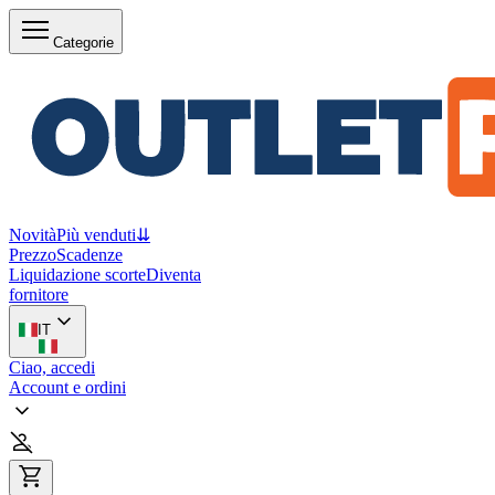
Categorie
Novità
Più venduti
⇊
Prezzo
Scadenze
Liquidazione scorte
Diventa
fornitore
IT
Ciao, accedi
Account e ordini