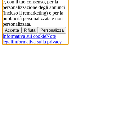
e, con il tuo consenso, per la
personalizzazione degli annunci
(incluso il remarketing) e per la
pubblicità personalizzata e non
personalizzata.
Accetta
Rifiuta
Personalizza
Informativa sui cookie
Note
legali
Informativa sulla privacy