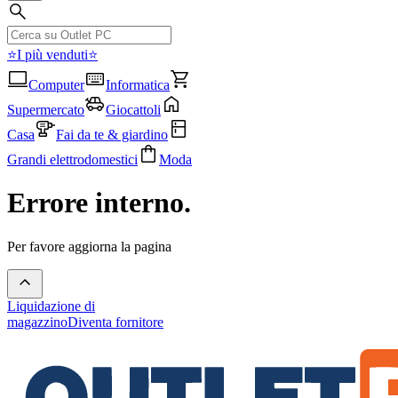
⭐I più venduti⭐
Computer
Informatica
Supermercato
Giocattoli
Casa
Fai da te & giardino
Grandi elettrodomestici
Moda
Errore interno.
Per favore aggiorna la pagina
Liquidazione di
magazzino
Diventa fornitore