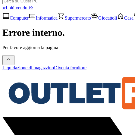
⭐I più venduti⭐
Computer
Informatica
Supermercato
Giocattoli
Casa
Errore interno.
Per favore aggiorna la pagina
Liquidazione di magazzino
Diventa fornitore