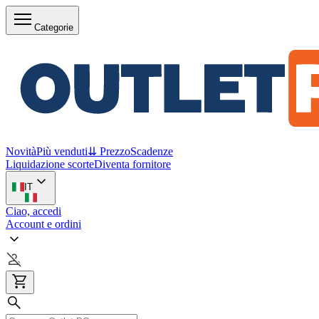
Categorie
Novità
Più venduti
⇊ Prezzo
Scadenze
Liquidazione scorte
Diventa fornitore
IT
Ciao, accedi
Account e ordini