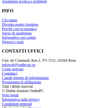
Assistenza tecnica e problemi
INFO
Chi siamo
Diventa nostro fornitore
Perché così economico
Spese di spedizione
Informativa sui cookie
Negozi e orari
CONTATTI UFFICI
Ctra. de Constantí, Km.3, TV-7211, 43204 Reus
infoweb@outlet-pc.es
Come arrivare
Contattaci
Canale interno di informazione
Programma di affiliazione
Tutti i diritti riservati
© Diritto d'autore OutletPC
Note legali
Informativa sulla privacy
Condizioni generali