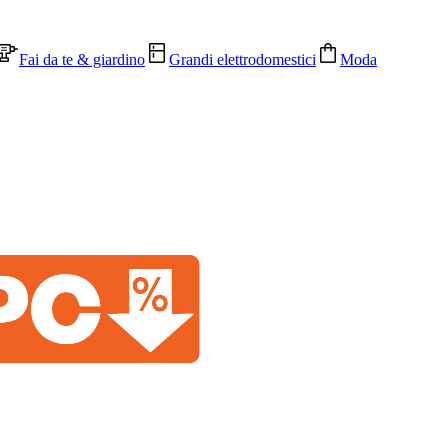
Fai da te & giardino
Grandi elettrodomestici
Moda