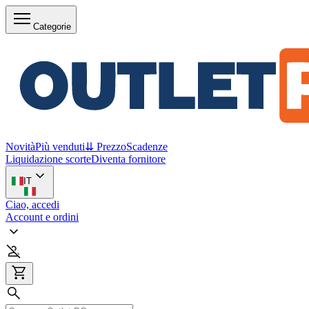
Categorie
Novità
Più venduti
⇊ Prezzo
Scadenze
Liquidazione scorte
Diventa fornitore
IT
Ciao, accedi
Account e ordini