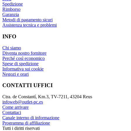
Spedizione
Rimborso
Garanzia
Metodi di pagamento sicuri
Assistenza tecnica e problemi
INFO
Chi siamo
Diventa nostro fornitore
Perché così economico
Spese di spedizione
Informativa sui cookie
Negozi e orari
CONTATTI UFFICI
Ctra. de Constantí, Km.3, TV-7211, 43204 Reus
infoweb@outlet-pc.es
Come arrivare
Contattaci
Canale interno di informazione
Programma di affiliazione
Tutti i diritti riservati