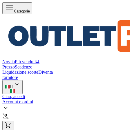
Categorie
Novità
Più venduti
⇊
Prezzo
Scadenze
Liquidazione scorte
Diventa
fornitore
IT
Ciao, accedi
Account e ordini