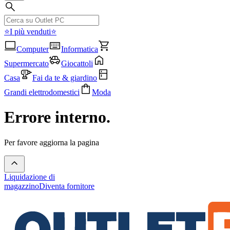
⭐I più venduti⭐
Computer
Informatica
Supermercato
Giocattoli
Casa
Fai da te & giardino
Grandi elettrodomestici
Moda
Errore interno.
Per favore aggiorna la pagina
Liquidazione di
magazzino
Diventa fornitore