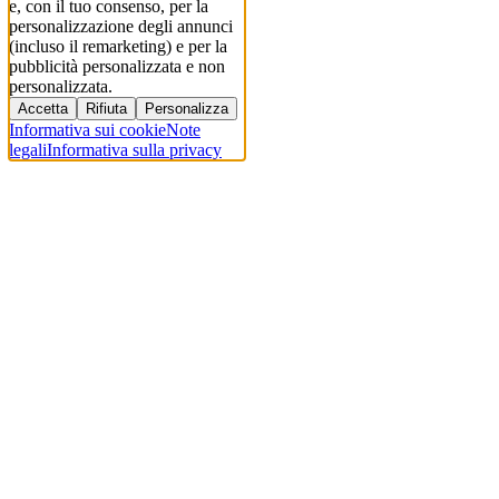
e, con il tuo consenso, per la
personalizzazione degli annunci
(incluso il remarketing) e per la
pubblicità personalizzata e non
personalizzata.
Accetta
Rifiuta
Personalizza
Informativa sui cookie
Note
legali
Informativa sulla privacy