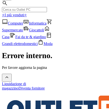
⭐I più venduti⭐
Computer
Informatica
Supermercato
Giocattoli
Casa
Fai da te & giardino
Grandi elettrodomestici
Moda
Errore interno.
Per favore aggiorna la pagina
Liquidazione di
magazzino
Diventa fornitore