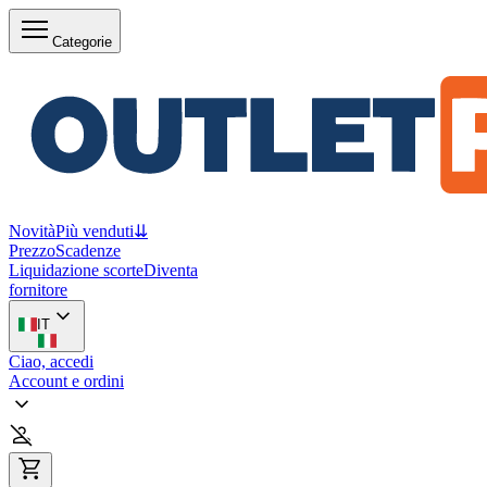
Categorie
Novità
Più venduti
⇊
Prezzo
Scadenze
Liquidazione scorte
Diventa
fornitore
IT
Ciao, accedi
Account e ordini