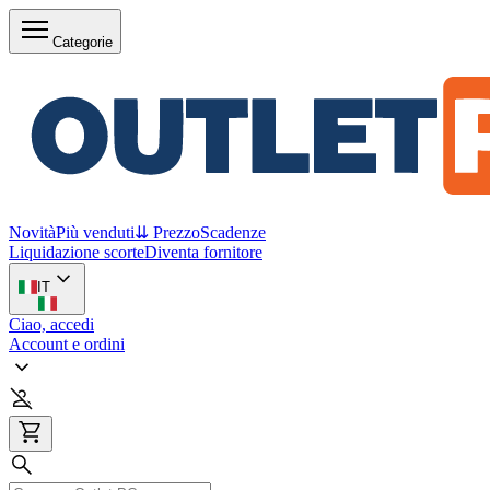
Categorie
Novità
Più venduti
⇊ Prezzo
Scadenze
Liquidazione scorte
Diventa fornitore
IT
Ciao, accedi
Account e ordini