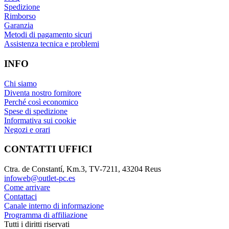
Spedizione
Rimborso
Garanzia
Metodi di pagamento sicuri
Assistenza tecnica e problemi
INFO
Chi siamo
Diventa nostro fornitore
Perché così economico
Spese di spedizione
Informativa sui cookie
Negozi e orari
CONTATTI UFFICI
Ctra. de Constantí, Km.3, TV-7211, 43204 Reus
infoweb@outlet-pc.es
Come arrivare
Contattaci
Canale interno di informazione
Programma di affiliazione
Tutti i diritti riservati