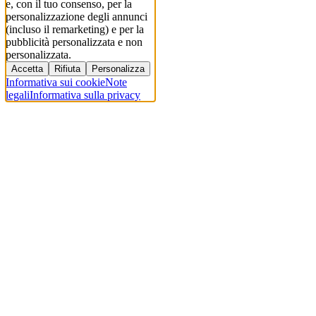
e, con il tuo consenso, per la
personalizzazione degli annunci
(incluso il remarketing) e per la
pubblicità personalizzata e non
personalizzata.
Accetta
Rifiuta
Personalizza
Informativa sui cookie
Note
legali
Informativa sulla privacy