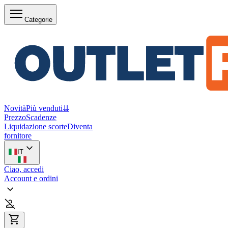
Categorie
Novità
Più venduti
⇊
Prezzo
Scadenze
Liquidazione scorte
Diventa
fornitore
IT
Ciao, accedi
Account e ordini