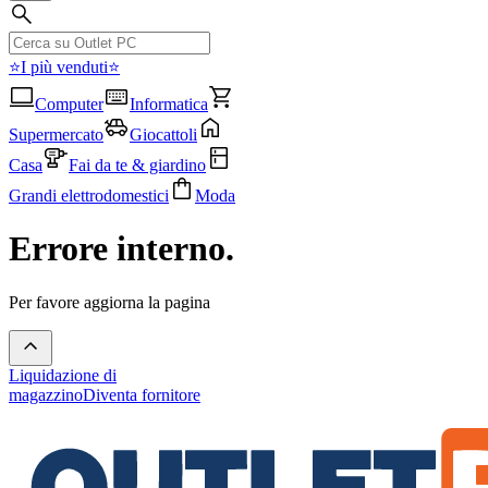
⭐I più venduti⭐
Computer
Informatica
Supermercato
Giocattoli
Casa
Fai da te & giardino
Grandi elettrodomestici
Moda
Errore interno.
Per favore aggiorna la pagina
Liquidazione di
magazzino
Diventa fornitore