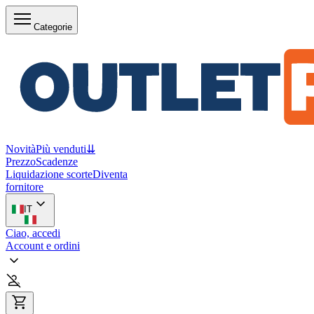
Categorie
Novità
Più venduti
⇊
Prezzo
Scadenze
Liquidazione scorte
Diventa
fornitore
IT
Ciao, accedi
Account e ordini