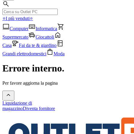
⭐I più venduti⭐
Computer
Informatica
Supermercato
Giocattoli
Casa
Fai da te & giardino
Grandi elettrodomestici
Moda
Errore interno.
Per favore aggiorna la pagina
Liquidazione di
magazzino
Diventa fornitore