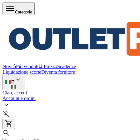
Categorie
Novità
Più venduti
⇊ Prezzo
Scadenze
Liquidazione scorte
Diventa fornitore
IT
Ciao, accedi
Account e ordini