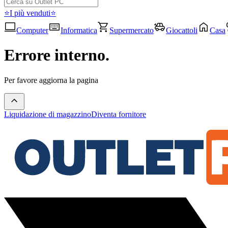
⭐I più venduti⭐
Computer
Informatica
Supermercato
Giocattoli
Casa
Errore interno.
Per favore aggiorna la pagina
Liquidazione di magazzino
Diventa fornitore