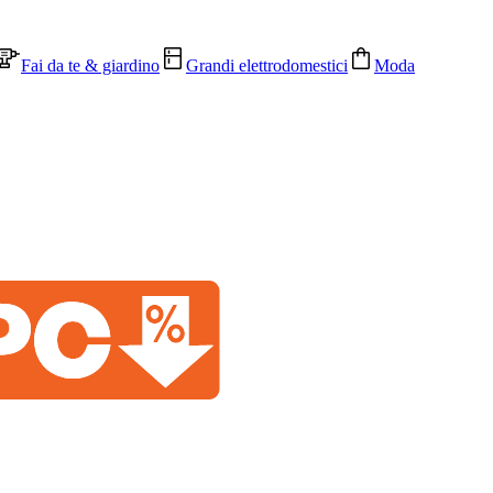
Fai da te & giardino
Grandi elettrodomestici
Moda