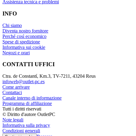
Assistenza tecnica e problemi
INFO
Chi siamo
Diventa nostro fornitore
Perché così economico
Spese di spedizione
Informativa sui cookie
Negozi e orari
CONTATTI UFFICI
Ctra. de Constantí, Km.3, TV-7211, 43204 Reus
infoweb@outlet-pc.es
Come arrivare
Contattaci
Canale interno di informazione
Programma di affiliazione
Tutti i diritti riservati
© Diritto d'autore OutletPC
Note legali
Informativa sulla privacy
Condizioni generali