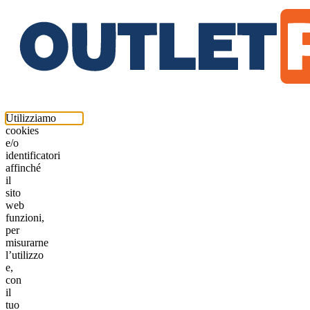
Utilizziamo
cookies
e/o
identificatori
affinché
il
sito
web
funzioni,
per
misurarne
l’utilizzo
e,
con
il
tuo