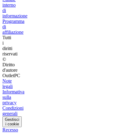
interno
di
informazione
Programma
di
affiliazione
Tutti
i
diritti
riservati
©
Diritto
d'autore
OutletPC
Note
legali
Informativa
sulla
privacy
Condizioni
generali
Gestisci
i cookie
Recesso