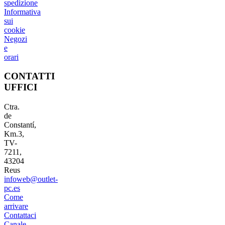
spedizione
Informativa
sui
cookie
Negozi
e
orari
CONTATTI
UFFICI
Ctra.
de
Constantí,
Km.3,
TV-
7211,
43204
Reus
infoweb@outlet-
pc.es
Come
arrivare
Contattaci
Canale