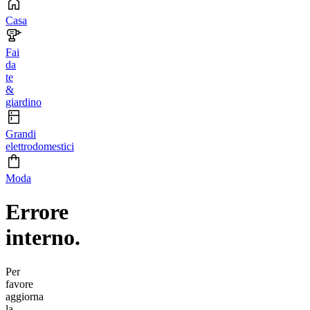
Casa
Fai
da
te
&
giardino
Grandi
elettrodomestici
Moda
Errore
interno.
Per
favore
aggiorna
la