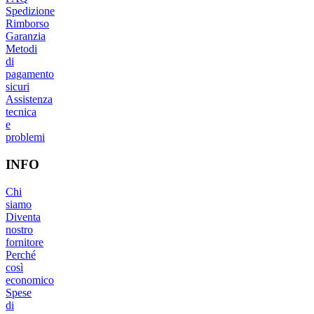
Spedizione
Rimborso
Garanzia
Metodi
di
pagamento
sicuri
Assistenza
tecnica
e
problemi
INFO
Chi
siamo
Diventa
nostro
fornitore
Perché
così
economico
Spese
di