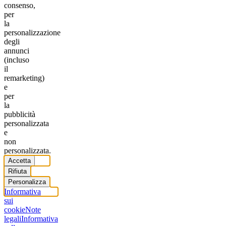
consenso,
per
la
personalizzazione
degli
annunci
(incluso
il
remarketing)
e
per
la
pubblicità
personalizzata
e
non
personalizzata.
Accetta
Rifiuta
Personalizza
Informativa
sui
cookie
Note
legali
Informativa